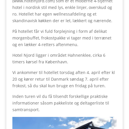
(www.hotelnjord.com) som er et moderne 4-stjernet
hotel i nordisk stil med lys, enkle linjer, overskud og
ro. Hotellet har egen wellnessafdeling og et
skandinavisk køkken der er let, lækkert og nærende.
På hotellet får vi fuld forplejning i form af delikat
morgenbuffet, frokostpakke vi tager med i terrænet
og en lækker 4-retters aftenmenu.
Hotel Njord ligger i området Hahnenklee, cirka 6
timers kørsel fra København.
Vi ankommer til hotellet torsdag aften 4. april efter kl
20 og kører retur til Danmark søndag 7. april efter
frokost, så du skal kun bruge en fridag på turen.
Inden turen vil du få tilsendt forskellige praktiske
informationer såsom pakkeliste og deltagerliste til
samtransport.