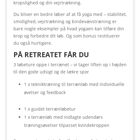
kropslighed og din vejrtrækning.
Du bliver en bedre løber af at få yoga med – stabilitet,
smidighed, vejrtrækning og bindevævstræning er
bare nogle eksempler på hvad yogaen kan tilføre din
krop og forbedre dit løb. Og som bonus restituerer
du også hurtigere.
PÅ RETREATET FÅR DU
3 løbeture oppe i terrænet – vi tager liften op i højden
til den gode udsigt og de lækre spor
1 x tekniktræning til terrænløb med individuelle
øvelser og feedback
1 x guidet terrænløbetur
1 x terrænløb med indlagte udendørs
træningsøvelser tilpasset kvindekroppen