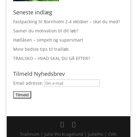
Seneste indlæg
Fastpacking til Bornholm 2-4 oktober – skal du med?
Savner du motivation til dit løb?
Hællåsen – simpelt og supersmart
Mine bedste tips til trailløb
TRAILSKO – HVAD SKAL DU GÅ EFTER?
Tilmeld Nyhedsbrev
Email adresse:
Trailmom | Julie Pio Kragelund | JuliePio | CVR: