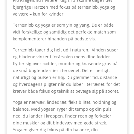
Pio Kragelund inviterer dig til 3 skønne dage i det
bjergrige Hartzen med fokus på terrænløb, yoga og
velvære – kun for kvinder.
Terrænløb og yoga er som yin og yang. De er både
vidt forskellige og samtidig det perfekte match som
komplementerer hinanden på bedste vis.
Terrænløb tager dig helt ud i naturen.
Vinden suser
og bladene vinker i forårsolen mens dine fødder
flytter sig over rødder, mudder og knasende grus på
de små bugtende stier i terrænet. Det er herligt,
naturligt og pulsen er høj. Du glemmer tid, distance
og hverdagens pligter når du løber i terrænet, for det
kræver både fokus og teknik at bevæge sig på sporet.
Yoga er nærvær, åndedræt, fleksibilitet, holdning og
balance. Med yogaen ryger dit tempo og din puls
ned, du lander i kroppen, finder roen og forkæler
dine muskler og dit bindevæv med gode stræk.
Yogaen giver dig fokus på din balance, din