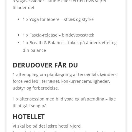
3 yogasessioner i studie eller terræn hvis vejret
tillader det
1 x Yoga for løbere – stræk og styrke
1 x Fascia-release – bindevævsstræk
1 x Breath & Balance – fokus på åndedrættet og
din balance
DERUDOVER FÅR DU
1 aftenoplæg om planlægning af terrænløb, kvinders
force ved løb i terrænet, konkurrencemuligheder,
udstyr og forberedelse.
1 x aftensession med blid yoga og afspænding – lige
til at gå i seng på
HOTELLET
Vi skal bo på det lækre hotel Njord