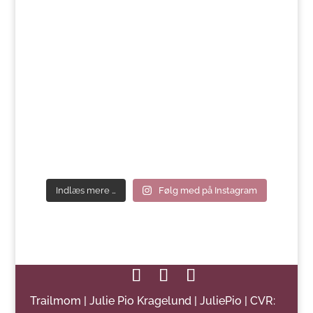
Indlæs mere …
Følg med på Instagram
Trailmom | Julie Pio Kragelund | JuliePio | CVR: