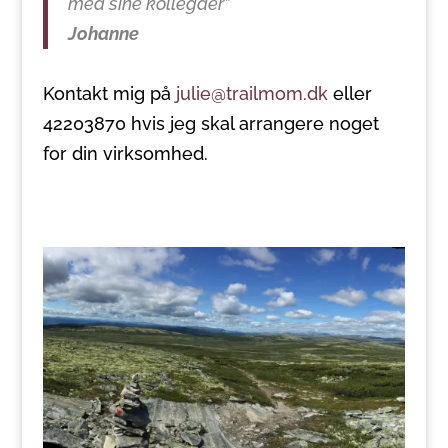
med sine kollegaer”
Johanne
Kontakt mig på
julie@trailmom.dk
eller
42203870 hvis jeg skal arrangere noget
for din virksomhed.