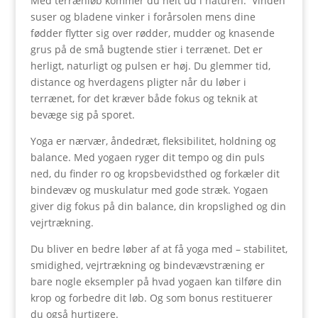
Med terrænløb kommer du helt ud i naturen. Vinden
suser og bladene vinker i forårsolen mens dine
fødder flytter sig over rødder, mudder og knasende
grus på de små bugtende stier i terrænet. Det er
herligt, naturligt og pulsen er høj. Du glemmer tid,
distance og hverdagens pligter når du løber i
terrænet, for det kræver både fokus og teknik at
bevæge sig på sporet.
Yoga er nærvær, åndedræt, fleksibilitet, holdning og
balance. Med yogaen ryger dit tempo og din puls
ned, du finder ro og kropsbevidsthed og forkæler dit
bindevæv og muskulatur med gode stræk. Yogaen
giver dig fokus på din balance, din kropslighed og din
vejrtrækning.
Du bliver en bedre løber af at få yoga med – stabilitet,
smidighed, vejrtrækning og bindevævstræning er
bare nogle eksempler på hvad yogaen kan tilføre din
krop og forbedre dit løb. Og som bonus restituerer
du også hurtigere.