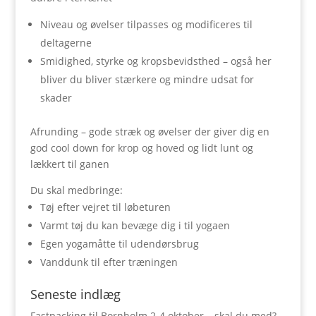
Niveau og øvelser tilpasses og modificeres til
deltagerne
Smidighed, styrke og kropsbevidsthed – også her
bliver du bliver stærkere og mindre udsat for
skader
Afrunding – gode stræk og øvelser der giver dig en
god cool down for krop og hoved og lidt lunt og
lækkert til ganen
Du skal medbringe:
Tøj efter vejret til løbeturen
Varmt tøj du kan bevæge dig i til yogaen
Egen yogamåtte til udendørsbrug
Vanddunk til efter træningen
Seneste indlæg
Fastpacking til Bornholm 2-4 oktober – skal du med?