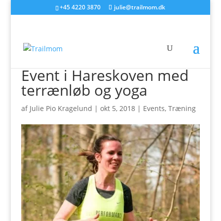
+45 4220 3870
julie@trailmom.dk
Event i Hareskoven med
terrænløb og yoga
af
Julie Pio Kragelund
|
okt 5, 2018
|
Events
,
Træning