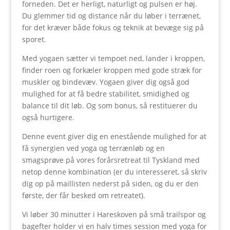
forneden. Det er herligt, naturligt og pulsen er høj.
Du glemmer tid og distance når du løber i terrænet,
for det kræver både fokus og teknik at bevæge sig på
sporet.
Med yogaen sætter vi tempoet ned, lander i kroppen,
finder roen og forkæler kroppen med gode stræk for
muskler og bindevæv. Yogaen giver dig også god
mulighed for at få bedre stabilitet, smidighed og
balance til dit løb. Og som bonus, så restituerer du
også hurtigere.
Denne event giver dig en enestående mulighed for at
få synergien ved yoga og terrænløb og en
smagsprøve på vores forårsretreat til Tyskland med
netop denne kombination (er du interesseret, så skriv
dig op på maillisten nederst på siden, og du er den
første, der får besked om retreatet).
Vi løber 30 minutter i Hareskoven på små trailspor og
bagefter holder vi en halv times session med yoga for