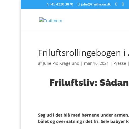
+45 4220 3870
julie@trailmom.dk
Friluftsrollingebogen 
af
Julie Pio Kragelund
|
mar 10, 2021
|
Presse