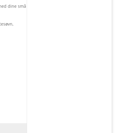
 med dine små
tesøvn,