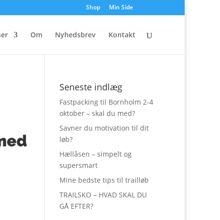
Shop
Min Side
ser
Om
Nyhedsbrev
Kontakt
Seneste indlæg
Fastpacking til Bornholm 2-4
oktober – skal du med?
Savner du motivation til dit
løb?
Hællåsen – simpelt og
supersmart
Mine bedste tips til trailløb
TRAILSKO – HVAD SKAL DU
GÅ EFTER?